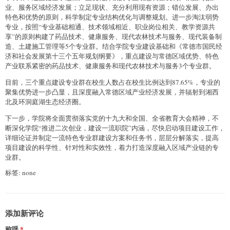
业、服务区域经济发展；立足现状、充分利用现有资源；错位发展、办出
特色和优势的原则，科学制定专业结构优化与调整规划。进一步淘汰弱势
专业，按照“专业基础相通、技术领域相近、职业岗位相关、教学资源共
享”的原则构建了药品技术、健康服务、现代农林技术与服务、现代装备制
造、土建施工管理等5个专业群。结合学院专业建设基础和《常德市国民经
济和社会发展第十三个五年规划纲要》，重点建设与常德区域优势、特色
产业联系紧密的药品技术、健康服务和现代农林技术与服务3个专业群。
目前，三个重点建设专业群在校生人数占在校生比例达到87.65%，专业的
聚集优势进一步凸显，且深度融入常德区域产业经济发展，并辐射到湘西
北及环洞庭湖生态经济圈。
下一步，学院将全面贯彻落实党的十九大和全国、全省教育大会精神，不
断深化学院“推进二次创业，建设一流职院”内涵，尽快启动项目建设工作，
详细论证并制定一流特色专业群建设方案和任务书，层层分解落实，提高
项目建设的科学性、针对性和实效性，着力打造深度融入区域产业链的专
业群。
标签: none
添加新评论
称呼