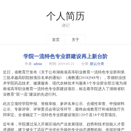
个人简历
随记
首页
关于
学院一流特色专业群建设再上新台阶
作者:
admin
时间:
2019-03-21
分类:
默认分类
近日，省教育厅发布《关于公布湖南省高等职业教育一流特色专业群和第
三批卓越高职院校项目名单的通知》（湘教通[2018]588号），常德职业技
术学院药品技术、健康服务、现代农林技术与服务3个专业群全部立项为湖
南省高等职业教育一流特色专业群建设项目，标志着学院进入了湖南省职
业教育“双一流”建设的先进行列。
此次立项经学院申报、资格审核、参评名单公示、合规性审查、申报材料
公示、专家评审、评审委员会审议等环节，最终由省教育厅和省财政厅共
同审定。全省确定了一流特色专业群建设项目120个及18个培育项目。
近年来，学院通过深入开展区域内产业发展现状、趋势和技术技能人才需
求调研，建立健全了适应产业优化升级的专业动态调整机制。依据对接产